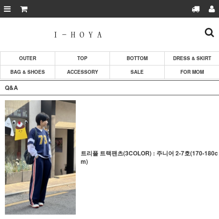
OUTER
TOP
BOTTOM
DRESS & SKIRT
BAG & SHOES
ACCESSORY
SALE
FOR MOM
Q&A
트리플 트랙팬츠(3COLOR) : 주니어 2-7호(170-180c
m)