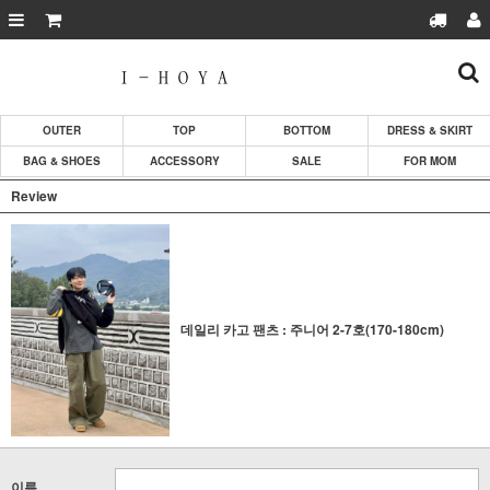
OUTER
TOP
BOTTOM
DRESS & SKIRT
BAG & SHOES
ACCESSORY
SALE
FOR MOM
Review
데일리 카고 팬츠 : 주니어 2-7호(170-180cm)
이름