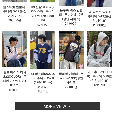
챔스트릿 반팔티 :
09 반팔 져지티(2
농구화 박스 반팔
주니어 5-19호(성
COLOR) : 주니어
덕 박스 반팔티 :
티 : 주니어 5-19호
인 사이즈)
2-7호(170-180c
주니어 5-19호(성
(성인 사이즈)
m)
20,800원
인 사이즈)
24,000원
sold out
20,800원
카오 후드(2COLO
솔트 베이직 티셔
73 박스티(2COLO
플라잉 긴팔티 : 주
R) : 주니어 5-19호
츠(2COLOR) : 주
R) : 주니어 2-7호
니어 5-19호(성인
(성인 사이즈)
니어 2-7호(170-1
(170-180cm)
사이즈)
sold out
80cm)
sold out
27,000원
sold out
1원 적립
MORE VEIW