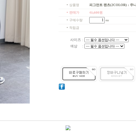
상품명
피그먼트 팬츠(2COLOR) : 주니어
판매가
41,600
원
구매수량
ea
적립금
사이즈
:
색상
: