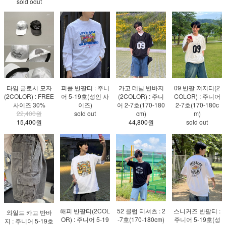
sold odut
타임 글로시 모자
피플 반팔티 : 주니
카고 데님 반바지
09 반팔 져지티(2
(2COLOR) : FREE
어 5-19호(성인 사
(2COLOR) : 주니
COLOR) : 주니어
사이즈 30%
이즈)
어 2-7호(170-180
2-7호(170-180c
22,400원
sold out
cm)
m)
15,400원
44,800원
sold out
해피 반팔티(2COL
52 클럽 티셔츠 : 2
스니커즈 반팔티 :
와일드 카고 반바
OR) : 주니어 5-19
-7호(170-180cm)
주니어 5-19호(성
지 : 주니어 5-19호