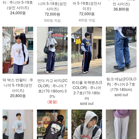
티 : 주니어 5-19호
어 5-19호(성인사
니어 5-19호(성인
인 사이즈)
(성인 사이즈)
이즈)
사이즈)
36,800원
24,000원
72,000원
72,000원
400원 적립
500원 적립
링크 데님(2COLO
덕 박스 반팔티 : 주
언더 카고 바지(2C
트리플 트랙팬츠(3
R) : 주니어 2-7호
니어 5-19호(성인
OLOR) : 주니어 7
COLOR) : 주니어
(170-180cm)
사이즈)
호(170-180cm) 3
2-7호(170-180c
sold out
20,800원
0%
m)
(품절)
sold out