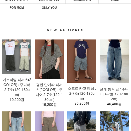
FOR MOM
ONLY YOU
NEW ARRIVALS
에브리띵 티셔츠(2
펌킨 단가라 티셔
COLOR) : 주니어
소프트 카고 데님 :
절개 롱 데님 : 주니
츠(2COLOR) : 주
2-7호(120-180c
2-7호(120-180c
어 4-7호(170-180
니어 2-7호(120-1
m)
m)
cm)
80cm)
19,200원
36,800원
46,400원
19,200원