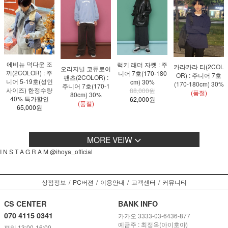
에비뉴 덕다운 조
럭키 래더 자켓 : 주
카라카라 티(2COL
오리지널 코듀로이
끼(2COLOR) : 주
니어 7호(170-180
OR) : 주니어 7호
팬츠(2COLOR) :
니어 5-19호(성인
cm) 30%
(170-180cm) 30%
주니어 7호(170-1
사이즈) 한정수량
88,000원
(품절)
80cm) 30%
40% 특가할인
62,000원
(품절)
65,000원
MORE VEIW
I N S T A G R A M @ihoya_official
상점정보
/
PC버젼
/
이용안내
/
고객센터
/
커뮤니티
CS CENTER
BANK INFO
070 4115 0341
카카오 3333-03-6436-877
예금주 : 최정옥(아이호야)
평일 13:00-16:00