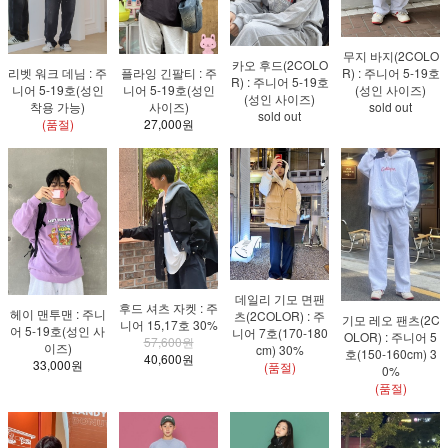
무지 바지(2COLO
카오 후드(2COLO
리벳 워크 데님 : 주
플라잉 긴팔티 : 주
R) : 주니어 5-19호
R) : 주니어 5-19호
니어 5-19호(성인
니어 5-19호(성인
(성인 사이즈)
(성인 사이즈)
착용 가능)
사이즈)
sold out
sold out
(품절)
27,000원
데일리 기모 면팬
후드 셔츠 자켓 : 주
헤이 맨투맨 : 주니
츠(2COLOR) : 주
기모 레오 팬츠(2C
니어 15,17호 30%
어 5-19호(성인 사
니어 7호(170-180
OLOR) : 주니어 5
57,600원
이즈)
cm) 30%
호(150-160cm) 3
40,600원
33,000원
(품절)
0%
(품절)