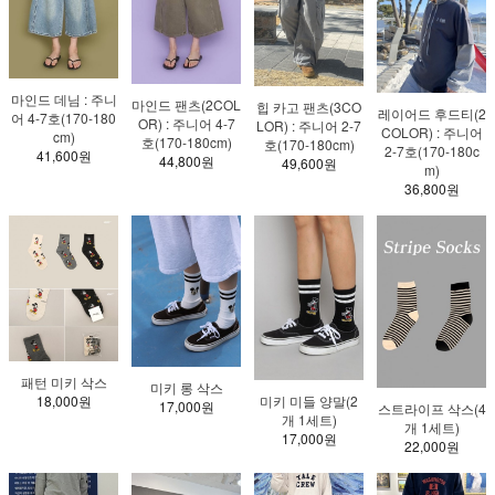
마인드 데님 : 주니
마인드 팬츠(2COL
힙 카고 팬츠(3CO
레이어드 후드티(2
어 4-7호(170-180
OR) : 주니어 4-7
LOR) : 주니어 2-7
COLOR) : 주니어
cm)
호(170-180cm)
호(170-180cm)
2-7호(170-180c
41,600원
44,800원
49,600원
m)
36,800원
패턴 미키 삭스
미키 롱 삭스
18,000원
미키 미들 양말(2
17,000원
스트라이프 삭스(4
개 1세트)
개 1세트)
17,000원
22,000원