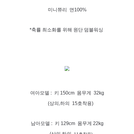
미니쮸리 면100%
*축률 최소화를 위해 원단 덤블워싱
여아모델 : 키 150cm 몸무게 32kg
(상의,하의 15호착용)
남아모델 : 키 129cm 몸무게 22kg
(상의,하의