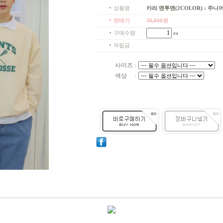
상품명
카라 맨투맨(2COLOR) : 주니어
판매가
30,000
원
구매수량
ea
적립금
사이즈
:
색상
: