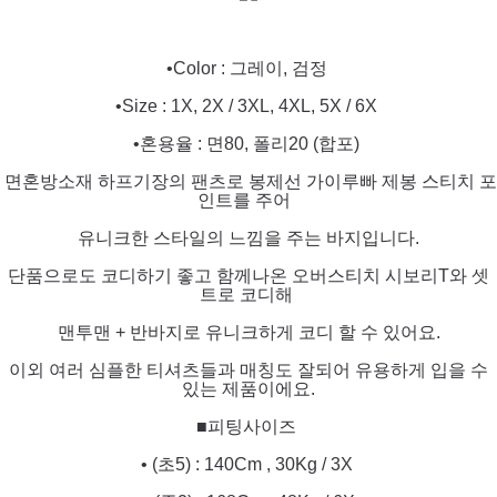
•Color : 그레이, 검정
•Size : 1X, 2X / 3XL, 4XL, 5X / 6X
•혼용율 : 면80, 폴리20 (합포)
면혼방소재 하프기장의 팬츠로 봉제선 가이루빠 제봉 스티치 포
인트를 주어
유니크한 스타일의 느낌을 주는 바지입니다.
단품으로도 코디하기 좋고 함께나온 오버스티치 시보리T와 셋
트로 코디해
맨투맨 + 반바지로 유니크하게 코디 할 수 있어요.
이외 여러 심플한 티셔츠들과 매칭도 잘되어 유용하게 입을 수
있는 제품이에요.
■피팅사이즈
• (초5) : 140Cm , 30Kg / 3X