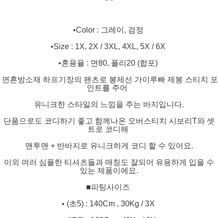
•Color : 그레이, 검정
•Size : 1X, 2X / 3XL, 4XL, 5X / 6X
•혼용율 : 면80, 폴리20 (합포)
면혼방소재 하프기장의 팬츠로 봉제선 가이루빠 제봉 스티치 포
인트를 주어
유니크한 스타일의 느낌을 주는 바지입니다.
단품으로도 코디하기 좋고 함께나온 오버스티치 시보리T와 셋
트로 코디해
맨투맨 + 반바지로 유니크하게 코디 할 수 있어요.
이외 여러 심플한 티셔츠들과 매칭도 잘되어 유용하게 입을 수
있는 제품이에요.
■피팅사이즈
• (초5) : 140Cm , 30Kg / 3X