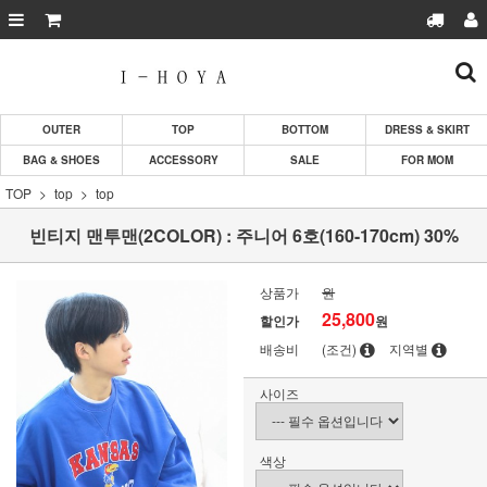
OUTER
TOP
BOTTOM
DRESS & SKIRT
BAG & SHOES
ACCESSORY
SALE
FOR MOM
TOP
top
top
빈티지 맨투맨(2COLOR) : 주니어 6호(160-170cm) 30%
상품가
원
25,800
할인가
원
배송비
(조건)
지역별
사이즈
색상