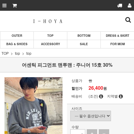
OUTER
TOP
BOTTOM
DRESS & SKIRT
BAG & SHOES
ACCESSORY
SALE
FOR MOM
TOP
top
top
어센틱 피그먼트 맨투맨 : 주니어 15호 30%
상품가
원
26,400
할인가
원
배송비
(조건)
지역별
사이즈
수량