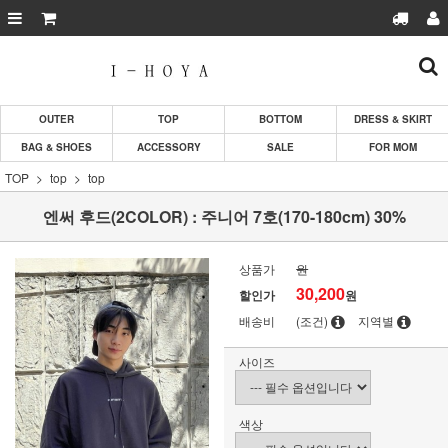
OUTER
TOP
BOTTOM
DRESS & SKIRT
BAG & SHOES
ACCESSORY
SALE
FOR MOM
TOP
top
top
엔써 후드(2COLOR) : 주니어 7호(170-180cm) 30%
상품가
원
30,200
할인가
원
배송비
(조건)
지역별
사이즈
색상