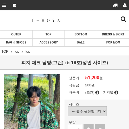
OUTER
TOP
BOTTOM
DRESS & SKIRT
BAG & SHOES
ACCESSORY
SALE
FOR MOM
TOP
top
top
피치 체크 남방(그린) : 5-19호(성인 사이즈)
51,200
상품가
원
적립금
200원
배송비
(조건)
지역별
사이즈
수량