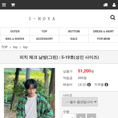
OUTER
TOP
BOTTOM
DRESS & SKIRT
BAG & SHOES
ACCESSORY
SALE
FOR MOM
TOP
top
top
피치 체크 남방(그린) : 5-19호(성인 사이즈)
51,200
상품가
원
적립금
200원
배송비
(조건)
지역별
사이즈
수량