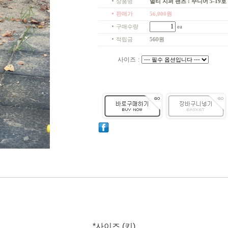
상품명
멀티 지퍼 팬츠 : 주니어 5-19호
판매가
56,000
원
구매수량
ea
적립금
560원
사이즈
:
*사이즈 (키)