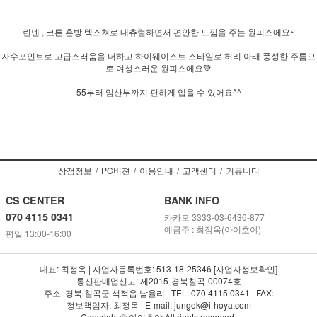
린넨 , 코튼 혼방 텍스쳐로 내츄럴하면서 편안한 느낌을 주는 원피스에요~
자수포인트로 고급스러움을 더하고 하이웨이스트 스타일로 허리 아래 풍성한 주름으
로 여성스러운 원피스에요💚
55부터 임산부까지 편하게 입을 수 있어요^^
상점정보
/
PC버젼
/
이용안내
/
고객센터
/
커뮤니티
CS CENTER
BANK INFO
070 4115 0341
카카오 3333-03-6436-877
예금주 : 최정옥(아이호야)
평일 13:00-16:00
대표: 최정옥 | 사업자등록번호: 513-18-25346 [사업자정보확인]
통신판매업신고: 제2015-경북칠곡-00074호
주소: 경북 칠곡군 석적읍 남율리 | TEL: 070 4115 0341 | FAX:
정보책임자: 최정옥 | E-mail: jungok@i-hoya.com
Copyright © 아이호야 All rights reserved.