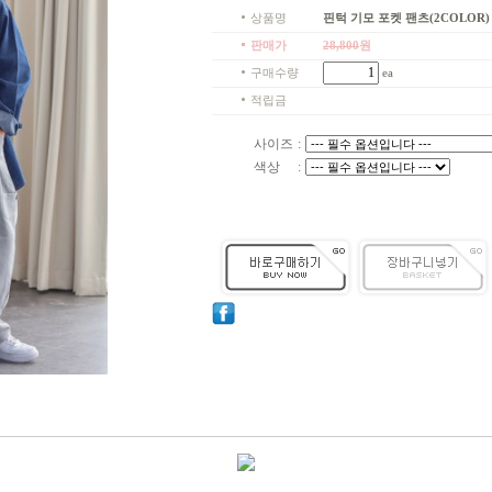
상품명
핀턱 기모 포켓 팬츠(2COLOR) 
판매가
28,800
원
구매수량
ea
적립금
사이즈
:
색상
: